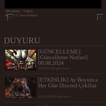
180 views
0 likes
DirectX 11 Güncellemesi!
<
>
DUYURU
[GÜNCELLEME]
[Güncelleme Notları]
08.08.2024
08.08.2024(6 gün önce)
[ETKİNLİK] Ay Boyunca
Her Gün Discord Çekilişi
26.07.2024(19 gün önce)