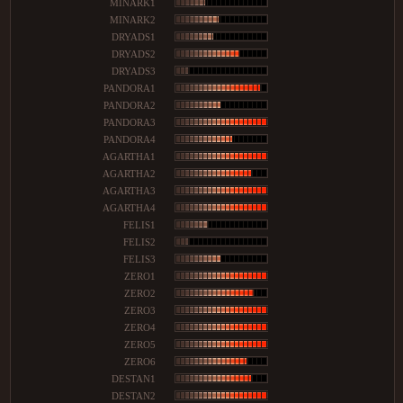
MINARK1
MINARK2
DRYADS1
DRYADS2
DRYADS3
PANDORA1
PANDORA2
PANDORA3
PANDORA4
AGARTHA1
AGARTHA2
AGARTHA3
AGARTHA4
FELIS1
FELIS2
FELIS3
ZERO1
ZERO2
ZERO3
ZERO4
ZERO5
ZERO6
DESTAN1
DESTAN2