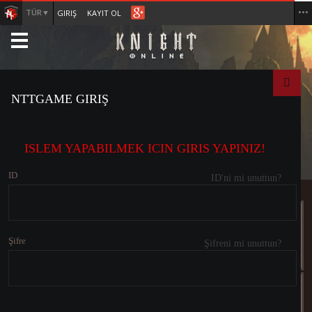
TÜR▼
•••
GIRIŞ
KAYIT OL
NTTGAME GIRIŞ
ISLEM YAPABILMEK ICIN GIRIS YAPINIZ!
ID
ID'ni mi unuttun?
ICS
NPOINTS
GİRİŞ
Şifre
Şifreni mi unuttun?
KAYIT OL
PROMO