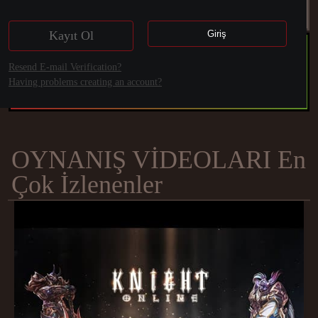
Kayıt Ol
Giriş
YENİ SUNUCULARA
Resend E-mail Verification?
KAYIT OL!
Having problems creating an account?
FELIS, PANDORA, AGARTHA, ZERO
OYNANIŞ VİDEOLARI En
Çok İzlenenler