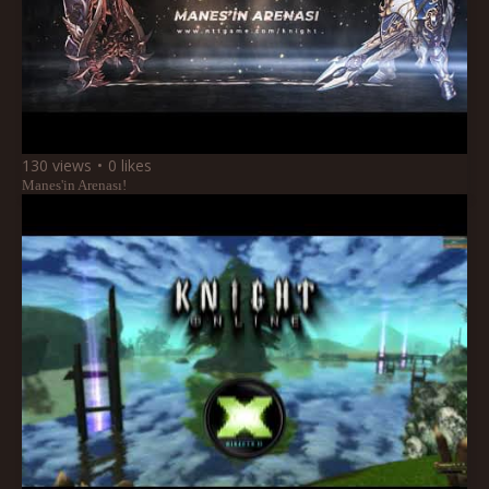
130 views
0 likes
Manes'in Arenası!