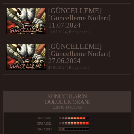
[GÜNCELLEME]
[Güncelleme Notları]
11.07.2024
11.07.2024( Bir ay önce )
[GÜNCELLEME]
[Güncelleme Notları]
27.06.2024
27.06.2024( Bir ay önce )
SUNUCULARIN
DOLULUK ORANI
2024-08-14 16:10:00
OREADS1
OREADS2
OREADS3