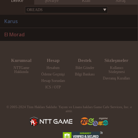
Derece
Şövalye
Klan
Savaş
Karus
El Morad
Kurumsal
Hesap
Destek
Sözleşmeler
NTTGame
Hesabım
Bilet Gönder
Kullanıcı
Hakkında
Sözleşmesi
Ödeme Geçmişi
Bilgi Bankası
Davranış Kuralları
Hesap Sorunları
ICS / OTP
© 2005-2024 Tüm Hakları Saklıdır. Yayım ve Lisans hakları Game Cafe Services, Inc. e
aittir.