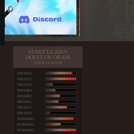
SUNUCULARIN
DOLULUK ORANI
2024-08-14 16:10:00
OREADS1
OREADS2
OREADS3
MINARK1
MINARK2
DRYADS1
DRYADS2
DRYADS3
PANDORA1
PANDORA2
PANDORA3