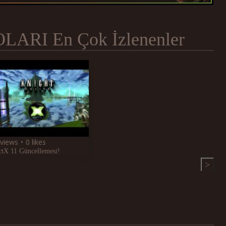
ARI En Çok İzlenenler
 views
0 likes
ctX 11 Güncellemesi!
>