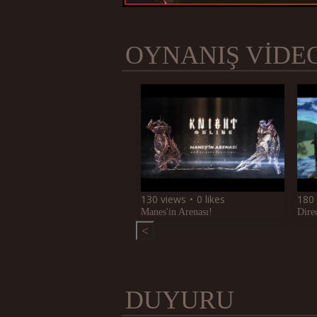
OYNANIŞ VİDEOL
130 views
0 likes
180
Manes'in Arenası!
Dire
<
DUYURU