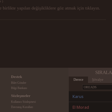
e )
 birlikte yapılan değişikliklere göz atmak için tıklayın.
SIRAL
Destek
Derece
Şövalye
Bilet Gönder
Bilgi Bankası
Sözleşmeler
Karus
Kullanıcı Sözleşmesi
El Morad
Davranış Kuralları