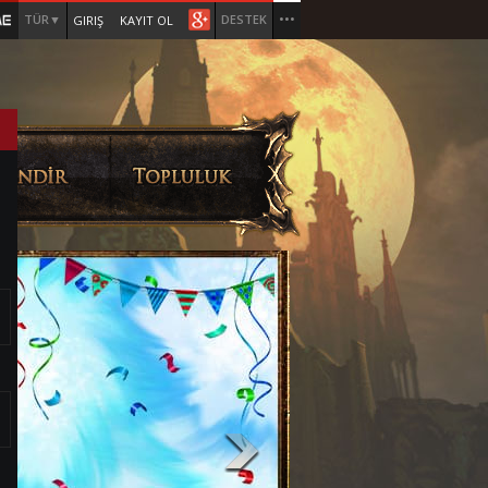
TÜR▼
DESTEK
•••
GIRIŞ
KAYIT OL