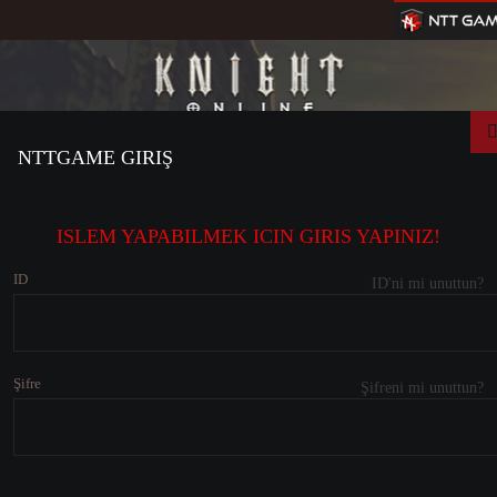
NTTGAME GIRIŞ
ISLEM YAPABILMEK ICIN GIRIS YAPINIZ!
ID
ID'ni mi unuttun?
Şifre
Şifreni mi unuttun?