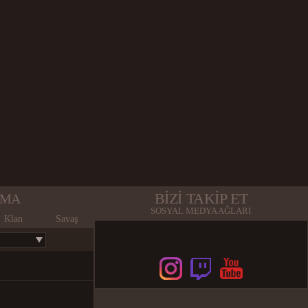
BİZİ TAKİP ET
AMA
SOSYAL MEDYA AĞLARI
Klan
Savaş