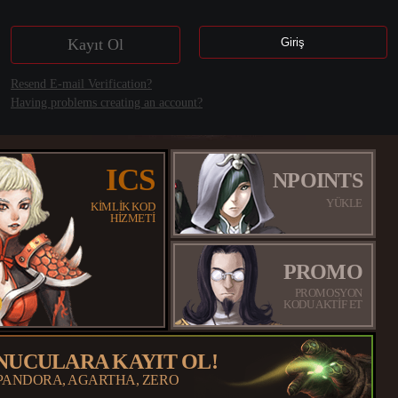
Kayıt Ol
Giriş
Resend E-mail Verification?
Having problems creating an account?
ICS
NPOINTS
YÜKLE
KİMLİK KOD
HİZMETİ
PROMO
PROMOSYON
KODU AKTİF ET
NUCULARA KAYIT OL!
 PANDORA, AGARTHA, ZERO