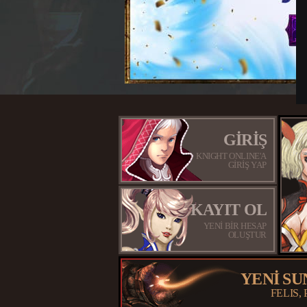
GİRİŞ
KNIGHT ONLINE'A
GİRİŞ YAP
KAYIT OL
YENİ BİR HESAP
OLUŞTUR
YENİ SU
FELIS,