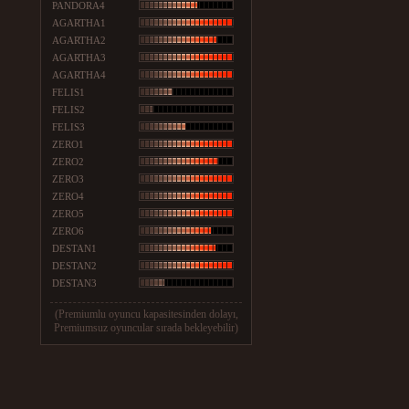
PANDORA4
AGARTHA1
AGARTHA2
AGARTHA3
AGARTHA4
FELIS1
FELIS2
FELIS3
ZERO1
ZERO2
ZERO3
ZERO4
ZERO5
ZERO6
DESTAN1
DESTAN2
DESTAN3
(Premiumlu oyuncu kapasitesinden dolayı,
Premiumsuz oyuncular sırada bekleyebilir)